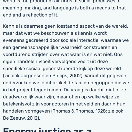
world is the product of all kinds of social processes of
meaning-making, and language is both a means to that
end and a reflection of it.
Kennis is daarmee geen losstaand aspect van de wereld.
maar dat wat we beschouwen als kennis wordt
eveneens gecreëerd door sociale interactie, waarmee we
een gemeenschappelijke ‘waarheid’ construeren en
voortdurend strijden over wat waar is en wat niet. Ons
eigen handelen vloeit vervolgens voort uit deze
specifieke sociaal geconstrueerde kijk op deze wereld
(zie ook Jorgensen en Philips, 2002). Vanuit dit gegeven
onderzoeken we in dit artikel de taal en begrippen die we
in het project tegenkomen. De vraag is daarbij niet of ze
daadwerkelijk waar zijn, maar of en op welke wijze ze
betekenisvol zijn voor actoren in het veld en daarin hun
handelen vormgeven (Thomas & Thomas, 1928; zie ook
De Zeeuw, 2012).
Energy justice as a