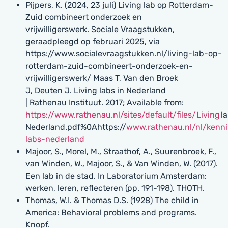
Pijpers, K. (2024, 23 juli) Living lab op Rotterdam-
Zuid combineert onderzoek en
vrijwilligerswerk. Sociale Vraagstukken,
geraadpleegd op februari 2025, via
https://www.socialevraagstukken.nl/living-lab-op-
rotterdam-zuid-combineert-onderzoek-en-
vrijwilligerswerk/ Maas T, Van den Broek
J, Deuten J. Living labs in Nederland
| Rathenau Instituut. 2017; Available from:
https://www.rathenau.nl/sites/default/files/Living
l
Nederland.pdf%0Ahttps://
www.rathenau.nl/nl/kenni
labs-nederland
Majoor, S., Morel, M., Straathof, A., Suurenbroek, F.,
van Winden, W., Majoor, S., & Van Winden, W. (2017).
Een lab in de stad. In Laboratorium Amsterdam:
werken, leren, reflecteren (pp. 191-198). THOTH.
Thomas, W.I. & Thomas D.S. (1928) The child in
America: Behavioral problems and programs.
Knopf.