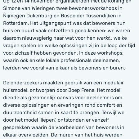
Op 12 en 14 november organiseerden Piet de Koning en
Simone van Wieringen twee bewonersworkshops in
Nijmegen Dukenburg en Bospolder Tussendijken in
Rotterdam. Het uitgangspunt was dat bewoners hun
huis en buurt vaak ontzettend goed kennen: we waren
daarom nieuwsgierig naar wat voor hen
werkt,,
welke
vragen spelen en welke oplossingen zij in de loop der tijd
voor zichzelf hebben gevonden.
In deze workshops,
waarin ook enkele lokale professionals deelnamen,
leerden we vooral van elkaar als bewoners en buren.
De onderzoekers maakten gebruik van een modulair
huismodel, ontworpen door Joep Frens. Het model
diende als gezamenlijk canvas voor deelnemers om
diverse oplossingen en ervaringen rond comfort en
duurzaamheid samen in kaart te brengen. Terwijl we
door het model ‘liepen’, ontstonden er vanzelf
gesprekken waarin de voorbeelden van bewoners in
elkaar overvloeiden. De muren van het huis werden